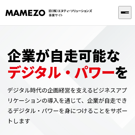
選ばれる理由
企業が自走可能な
デジタル・パワー
を
サービス
Dynamics 365 FO 導入支援
企業情報
デジタル時代の企画経営を支えるビジネスアプ
Dynamics 365 CE 導入支援
リケーションの導入を通じて、
企業が自走でき
お知らせ
DX導入支援
るデジタル・パワーを身につけることをサポー
トします
SAP導入支援
お問い合わせ
Dynamics 365 トレーニング