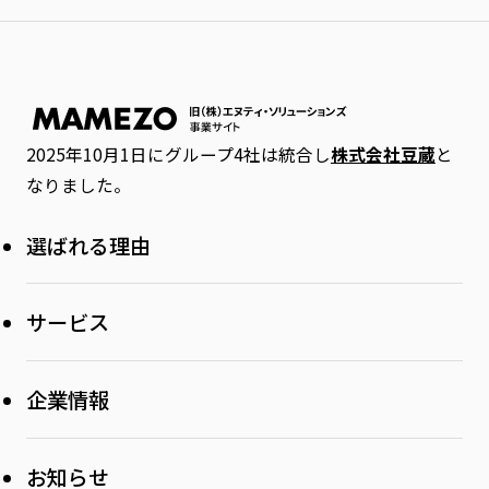
2025年10月1日にグループ4社は統合し
株式会社豆蔵
と
なりました。
選ばれる理由
サービス
Dynamics 365 FO 導入支援
企業情報
Dynamics 365 CE 導入支援
お知らせ
DX導入支援