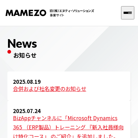
News
選ばれる理由
お知らせ
サービス
2025.08.19
Dynamics 365 FO 導入支援
合併および社名変更のお知らせ
企業情報
Dynamics 365 CE 導入支援
お知らせ
DX導入支援
2025.07.24
BizAppチャンネルに「Microsoft Dynamics
SAP導入支援
365 （ERP製品）トレーニング 『新入社員様向
お問い合わせ
け特化コース』 のご紹介」を追加しました。
Dynamics 365 トレーニング