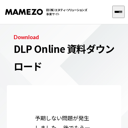
Download
選ばれる理由
DLP Online 資料ダウン
サービス
ロード
Dynamics 365 FO 導入支援
企業情報
Dynamics 365 CE 導入支援
お知らせ
DX導入支援
SAP導入支援
予期しない問題が発生
お問い合わせ
Dynamics 365 トレーニング
しました。 後でもう一