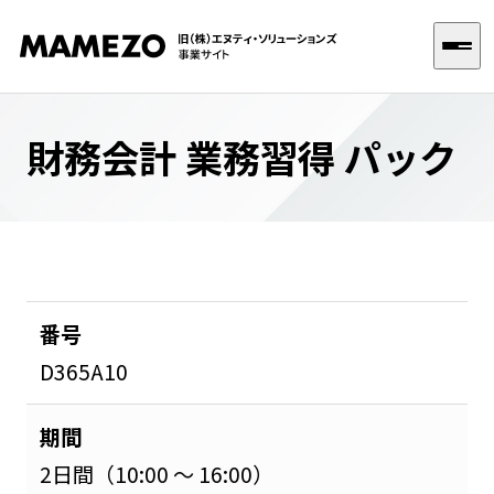
財務会計 業務習得 パック
選ばれる理由
サービス
Dynamics 365 FO 導入支援
企業情報
番号
Dynamics 365 CE 導入支援
D365A10
お知らせ
DX導入支援
期間
SAP導入支援
2日間（10:00 ～ 16:00）
お問い合わせ
Dynamics 365 トレーニング